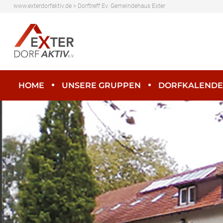
www.exterdorfaktiv.de
>
Dorftreff Ev. Gemeindehaus Exter
HOME
UNSERE GRUPPEN
DORFKALEND